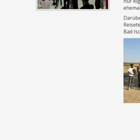
nur ei
ehemal
Darübe
Reisete
Bad Isc