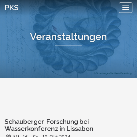
Skip
PKS
Togg
to
navi
content
Veranstaltungen
Schauberger-Forschung bei
Wasserkonferenz in Lissabon
Mi., 16. - Sa., 19. Okt 2024