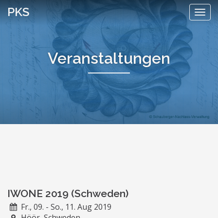
Skip
PKS
Togg
to
navi
content
Veranstaltungen
IWONE 2019 (Schweden)
Fr., 09. - So., 11. Aug 2019
Höör, Schweden